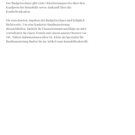
Der Budgetrechner gibt erste Orientierungswerte über den
Kaufpreis der Immobilie sowie Auskunft über die
Kaufnebenkosten.
Die errechneten Angaben des Budgetrechner sind lediglich
Richtwerte. Um eine konkrete Baufinanzierung
abzuschließen, fordern Sie Finanzierungsvorschläge an oder
vereinbaren Sie einen Termin mit einem unserer
Berater vor
Ort
. Nähere Informationen über Dr. Klein als Spezialist für
Baufinanzierung finden Sie im Artikel zum
Immobilienkredit
.