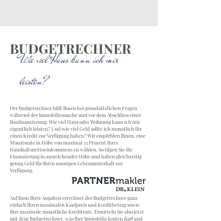
BUDGETRECHNER
Wie viel Haus kann ich mir
leisten?
Der Budgetrechner hilft Ihnen bei grundsätzlichen Fragen
während der Immobiliensuche und vor dem Abschluss einer
Baufinanzierung: Wie viel Haus oder Wohnung kann ich mir
eigentlich leisten? Und wie viel Geld sollte ich monatlich für
einen Kredit zur Verfügung haben? Wir empfehlen Ihnen, eine
Monatsrate in Höhe von maximal 35 Prozent Ihres
Haushaltsnettoeinkommens zu wählen. So tilgen Sie die
Finanzierung in ausreichender Höhe und haben gleichzeitig
genug Geld für Ihren sonstigen Lebensunterhalt zur
Verfügung.
Auf Basis Ihrer Angaben errechnet der Budgetrechner ganz
einfach Ihren maximalen Kaufpreis und Kreditbetrag sowie
Ihre maximale monatliche Kreditrate. Ermitteln Sie also jetzt
mit dem Budgetrechner, was Ihre Immobilie kosten darf und