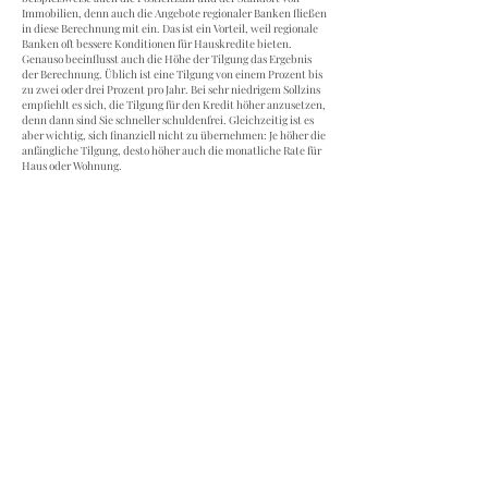
Immobilien, denn auch die Angebote regionaler Banken fließen
in diese Berechnung mit ein. Das ist ein Vorteil, weil regionale
Banken oft bessere Konditionen für Hauskredite bieten.
Genauso beeinflusst auch die Höhe der Tilgung das Ergebnis
der Berechnung. Üblich ist eine Tilgung von einem Prozent bis
zu zwei oder drei Prozent pro Jahr. Bei sehr niedrigem Sollzins
empfiehlt es sich, die Tilgung für den Kredit höher anzusetzen,
denn dann sind Sie schneller schuldenfrei. Gleichzeitig ist es
aber wichtig, sich finanziell nicht zu übernehmen: Je höher die
anfängliche Tilgung, desto höher auch die monatliche Rate für
Haus oder Wohnung.