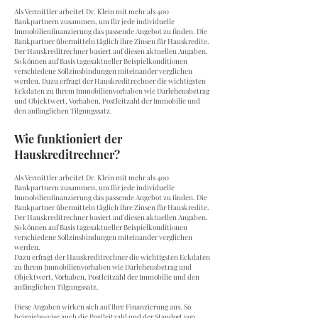
Als Vermittler arbeitet Dr. Klein mit mehr als 400
Bankpartnern zusammen, um für jede individuelle
Immobilienfinanzierung das passende Angebot zu finden. Die
Bankpartner übermitteln täglich ihre Zinsen für Hauskredite.
Der Hauskreditrechner basiert auf diesen aktuellen Angaben.
So können auf Basis tagesaktueller Beispielkonditionen
verschiedene Sollzinsbindungen miteinander verglichen
werden. Dazu erfragt der Hauskreditrechner die wichtigsten
Eckdaten zu Ihrem Immobilienvorhaben wie Darlehensbetrag
und Objektwert, Vorhaben, Postleitzahl der Immobilie und
den anfänglichen Tilgungssatz.
Wie funktioniert der
Hauskreditrechner?
Als Vermittler arbeitet Dr. Klein mit mehr als 400
Bankpartnern zusammen, um für jede individuelle
Immobilienfinanzierung das passende Angebot zu finden. Die
Bankpartner übermitteln täglich ihre Zinsen für Hauskredite.
Der Hauskreditrechner basiert auf diesen aktuellen Angaben.
So können auf Basis tagesaktueller Beispielkonditionen
verschiedene Sollzinsbindungen miteinander verglichen
werden.
Dazu erfragt der Hauskreditrechner die wichtigsten Eckdaten
zu Ihrem Immobilienvorhaben wie Darlehensbetrag und
Objektwert, Vorhaben, Postleitzahl der Immobilie und den
anfänglichen Tilgungssatz.
Diese Angaben wirken sich auf Ihre Finanzierung aus. So
beispielsweise auch die Postleitzahl und der Standort von