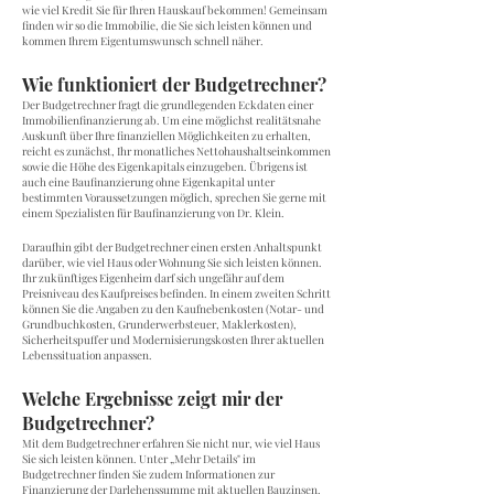
wie viel Kredit Sie für Ihren Hauskauf bekommen! Gemeinsam
finden wir so die Immobilie, die Sie sich leisten können und
kommen Ihrem Eigentumswunsch schnell näher.
Wie funktioniert der Budgetrechner?
Der Budgetrechner fragt die grundlegenden Eckdaten einer
Immobilienfinanzierung ab. Um eine möglichst realitätsnahe
Auskunft über Ihre finanziellen Möglichkeiten zu erhalten,
reicht es zunächst, Ihr monatliches Nettohaushaltseinkommen
sowie die Höhe des Eigenkapitals einzugeben. Übrigens ist
auch eine Baufinanzierung ohne Eigenkapital unter
bestimmten Voraussetzungen möglich, sprechen Sie gerne mit
einem Spezialisten für Baufinanzierung von Dr. Klein.
Daraufhin gibt der Budgetrechner einen ersten Anhaltspunkt
darüber, wie viel Haus oder Wohnung Sie sich leisten können.
Ihr zukünftiges Eigenheim darf sich ungefähr auf dem
Preisniveau des Kaufpreises befinden. In einem zweiten Schritt
können Sie die Angaben zu den Kaufnebenkosten (Notar- und
Grundbuchkosten, Grunderwerbsteuer, Maklerkosten),
Sicherheitspuffer und Modernisierungskosten Ihrer aktuellen
Lebenssituation anpassen.
Welche Ergebnisse zeigt mir der
Budgetrechner?
Mit dem Budgetrechner erfahren Sie nicht nur, wie viel Haus
Sie sich leisten können. Unter „Mehr Details" im
Budgetrechner finden Sie zudem Informationen zur
Finanzierung der Darlehenssumme mit aktuellen Bauzinsen.